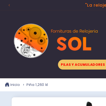
Ir
"La reloj
directamente
al contenido
PILAS Y ACUMULADORES
Inicio
Piña 1,260 kl
Ir
directamente
a la