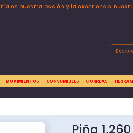
ería es nuestra pasión y la experiencia nuestr
Búsqu
MOVIMIENTOS
CONSUMIBLES
CORREAS
HERRAM
Piña 1,260