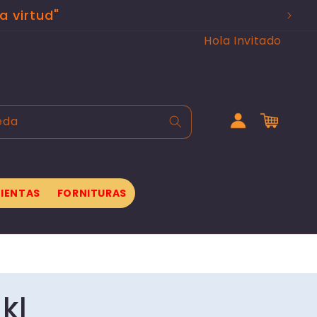
a virtud"
Hola Invitado
Iniciar
Carrito
eda
sesión
IENTAS
FORNITURAS
 kl