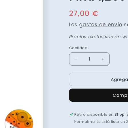
Precio
27,00 €
habitual
Los
gastos de envío
se
Precios exclusivos en w
Cantidad
Reducir
Aumentar
cantidad
cantidad
para
para
Agregar
Piña
Piña
1,260
1,260
kl
kl
Compr
Retiro disponible en
Shop l
Normalmente está listo en 