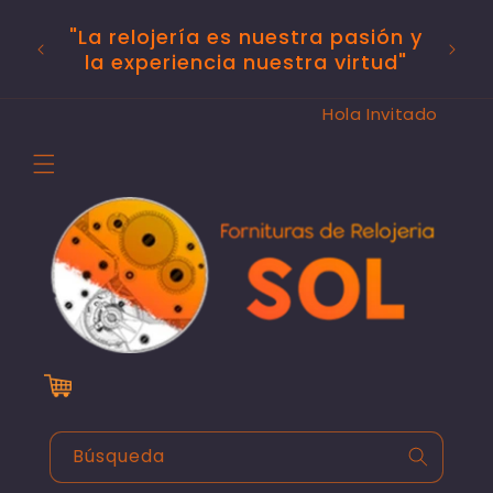
Ir
Hora
directamente
"La relojería es nuestra pasión y
al contenido
de Ag
la experiencia nuestra virtud"
Hola Invitado
Carrito
Búsqueda