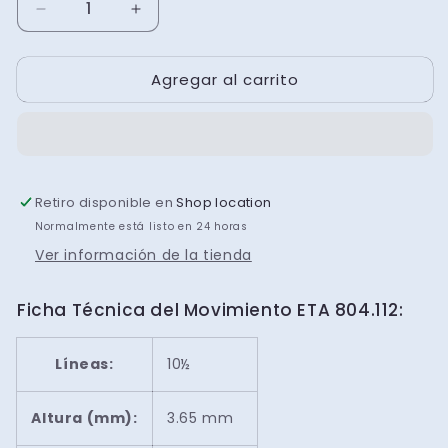
Reducir
Aumentar
cantidad
cantidad
para
para
Agregar al carrito
Movimiento
Movimiento
ESA
ESA
804.112
804.112
cal.3
cal.3
Retiro disponible en
Shop location
Normalmente está listo en 24 horas
Ver información de la tienda
Ficha Técnica del Movimiento ETA 804.112:
Líneas:
10½
Altura (mm):
3.65 mm