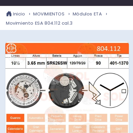
Inicio
MOVIMIENTOS
Módulos ETA
Movimiento ESA 804.112 cal.3
r
directamente
a la
información
del producto